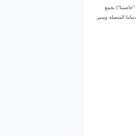
Fast Dispute Resol،" "نحن"، "نا"، "خاصتنا") بجمع
اتنا المتصلة وسير